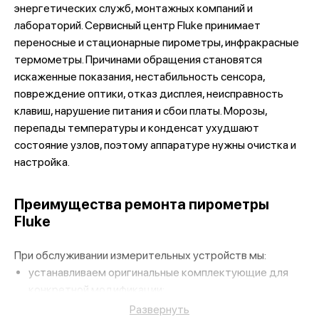
энергетических служб, монтажных компаний и
лабораторий. Сервисный центр Fluke принимает
переносные и стационарные пирометры, инфракрасные
термометры. Причинами обращения становятся
искаженные показания, нестабильность сенсора,
повреждение оптики, отказ дисплея, неисправность
клавиш, нарушение питания и сбои платы. Морозы,
перепады температуры и конденсат ухудшают
состояние узлов, поэтому аппаратуре нужны очистка и
настройка.
Преимущества ремонта пирометры
Fluke
При обслуживании измерительных устройств мы:
устанавливаем оригинальные комплектующие для
конкретной модификации;
Развернуть
привлекаем инженеров по контрольно-