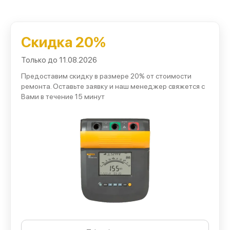
измерительной электронике;
восстанавливаем точность по проверочным
температурным источникам;
Скидка 20%
организуем ускоренное выполнение заказов для
Только до 11.08.2026
предприятий;
Предоставим скидку в размере 20% от стоимости
согласовываем стоимость до начала восстановления;
ремонта. Оставьте заявку и наш менеджер свяжется с
Вами в течение 15 минут
предоставляем гарантию на детали и проведенные
процедуры.
Такой подход возвращает прибору корректные
измерения и устойчивую работу.
Работы, доступные в нашем сервисном
центре
В перечень технических мероприятий входят: