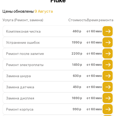
Fluke
Повреждение разъемов
Цены обновлены
9 Августа
Неисправность системы охлаждения
Услуга (Ремонт, замена)
Стоимость
Время ремонта
Комплексная чистка
460 р
от 60 мин
Устранение ошибок
1990 р
от 60 мин
Ремонт после залития
2200 р
от 60 мин
Ремонт электроплаты
1450 р
от 60 мин
Замена шнура
630 р
от 60 мин
Замена датчика
450 р
от 60 мин
Замена дисплея
1690 р
от 60 мин
Ремонт корпуса
990 р
от 60 мин