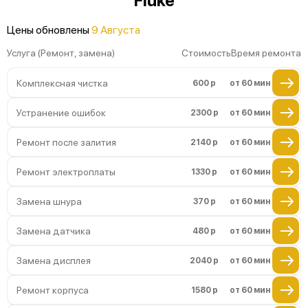
Fluke
Повреждение магнитного сердечника
Цены обновлены
9 Августа
Неисправность индикатора
Услуга (Ремонт, замена)
Стоимость
Время ремонта
Комплексная чистка
600 р
от 60 мин
Устранение ошибок
2300 р
от 60 мин
Ремонт после залития
2140 р
от 60 мин
Ремонт электроплаты
1330 р
от 60 мин
Замена шнура
370 р
от 60 мин
Замена датчика
480 р
от 60 мин
Замена дисплея
2040 р
от 60 мин
Ремонт корпуса
1580 р
от 60 мин