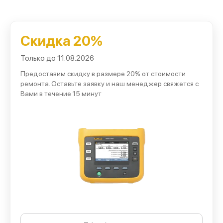
применяем оригинальные детали и проверенные
комплектующие для нужной модели;
рассчитываем смету заранее и согласовываем сроки
Скидка 20%
обслуживания до начала работ;
Только до 11.08.2026
предоставляем гарантию на детали и проведенные
Предоставим скидку в размере 20% от стоимости
работы;
ремонта. Оставьте заявку и наш менеджер свяжется с
Вами в течение 15 минут
организуем срочный ремонт Fluke, когда прибор
нужно быстро вернуть в работу.
Такой подход сокращает простой техники и сохраняет
точность измерений.
Работы, выполняемые в нашем
сервисном центре
Для восстановления тестеров в сервисном центре
Fluke доступны: